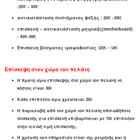
:
2
0
~
50
€
€
αντικατάσταση συστήματος ψύξης : 20
~
50
€
€
επισκευή – αντικατάσταση μητρικής(
motherboard)
: 40
€
~80
€
Ε
π
ισκευη βύσματος τροφοδοσίας :2
0
€
~ 50
€
Επίσκεψη στον χώρο του πελάτη
Η πρώτη ώρα επίσκεψης στο χώρο του πελάτη το
κόστος είναι 30
€
Κάθε επιπλέον ώρα χρεώνεται 20
€
Η παραλαβή από τον χώρο του πελάτη οποιαδήποτε
συσκευής για επισκευή επιβαρύνεται με 10
επιπλέον
€
στην τελική τιμή επισκευής.
Η χρέωση των υπηρεσιών είναι της μετρητής και η