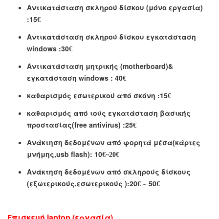
Αντικατάσταση σκληρού δίσκου (μόνο εργασία)
:1
5
€
Αντικατάσταση σκληρού δίσκου εγκατάσταση
windows :
3
0
€
Αντικατάσταση μητρικής
(motherboard)
&
εγκατάσταση
windows
:
4
0
€
καθαρισμός εσωτερικού από σκόνη :
15
€
καθαρισμός από ιούς εγκατάσταση βασικής
προστασίας(
free antivirus) :
25
€
Ανάκτηση δεδομένων από φορητά μέσα(κάρτες
μνήμης,
usb flash):
1
0
€
~20
€
Ανάκτηση δεδομένων από σκληρούς δίσκους
(εξωτερικούς,εσωτερικούς ):
2
0
~ 5
0
€
€
πισκευή laptop
(εργασία
)
Ε