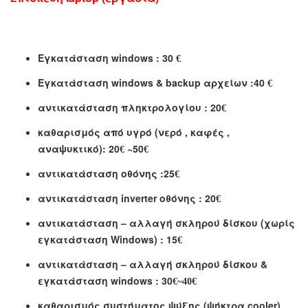
Εγκατάσταση
windows :
3
0
€
Εγκατάσταση
windows
&
backup αρχείων :
4
0
€
αντικατάσταση πληκτρολογίου :
20
€
καθαρισμός από υγρό (νερό , καφές ,
αναψυκτικό):
20
~
50
€
€
αντικατάσταση οθόνης :2
5
€
αντικατάσταση
inverter οθόνης : 20
€
αντικατάσταση – αλλαγή σκληρού δίσκου
(χωρίς
εγκατάσταση
Windows)
:
15
€
αντικατάσταση – αλλαγή σκληρού δίσκου
&
εγκατάσταση windows :
3
0
€
~40
€
καθαρισμός συστήματος ψύξης (ψήκτρα,
cooler)