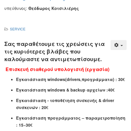
υπεύθυνος:
Θεόδωρος Κοτσιλιέρης
SERVICE
Σας παραθέτουμε τις χρεώσεις για
τις κυριότερες βλάβες που
καλούμαστε να αντιμετωπίσουμε.
Ε
πισκευή σταθερού υπολογιστή
(εργασία
)
Εγκατάσταση
windows
(drivers,προγράμματα
)
:
3
0
€
Εγκατάσταση
windows
&
backup αρχείων :
4
0
€
Εγκατάσταση - τοποθέτηση συσκευής &
driver
συσκευών
:
20
€
Εγκατάσταση προγράμματος – παραμετροποίηση
:
15
~30
€