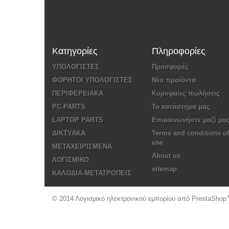
Κατηγορίες
Πληροφορίες
ΥΠΟΛΟΓΙΣΤΕΣ
Προσφορές
ΦΟΡΗΤΟΙ ΥΠΟΛΟΓΙΣΤΕΣ
Νέα προϊόντα
ΠΕΡΙΦΕΡΕΙΑΚΑ
Κορυφαίες πωλήσεις
PC-PARTS
Το κατάστημα μας
LAPTOP PARTS
Επικοινωνήστε μαζί μα
ΔΙΚΤΥΑΚΑ
Terms and conditions of
use
ΜΕΤΑΧΕΙΡΙΣΜΕΝΑ
About us
ΛΟΓΙΣΜΙΚΟ
sitemap
ΚΑΛΩΔΙΑ-ΜΕΤΑΤΡΟΠΕΙΣ
© 2014
Λογισμικό ηλεκτρονικού εμπορίου από PrestaSho