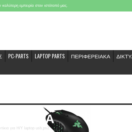
ην καλύτερη εμπειρία στον ιστότοπό μας.
Σ
PC-PARTS
LAPTOP PARTS
ΠΕΡΙΦΕΡΕΙΑΚΑ
ΔΙΚΤ
ΠΟΝΤΙΚΙΑ
τίκια για Η/Υ laptop usb,ps2.