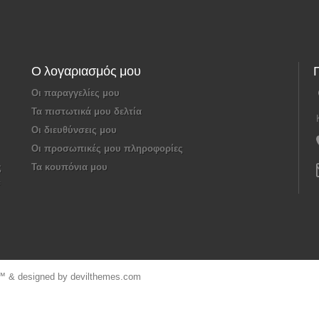
Ο λογαριασμός μου
Οι παραγγελίες μου
Τα πιστωτικά μου δελτία
Οι διευθύνσεις μου
Οι προσωπικές μου πληροφορίες
ς
Τα κουπόνια μου
p™
& designed by
devilthemes.com