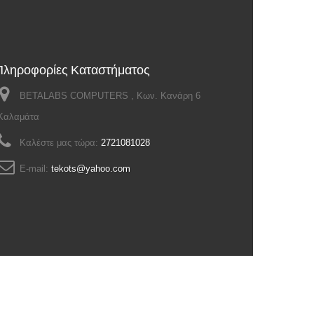
Πληροφορίες Καταστήματος
BETALABS COMPUTERS , Κων. Κανάρη 6
Καλαμάτα
Καλέστε μας τώρα:
2721081028
E-mail:
tekots@yahoo.com