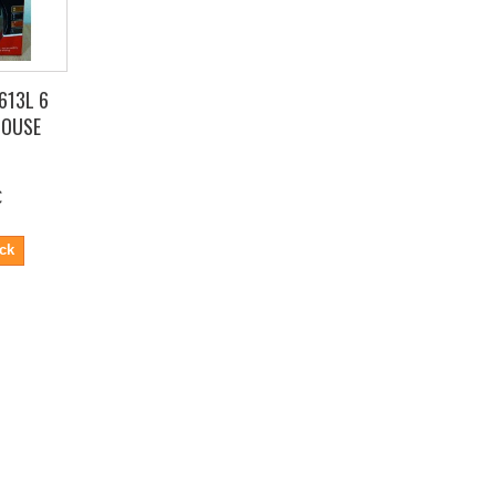
613L 6
MOUSE
€
ock