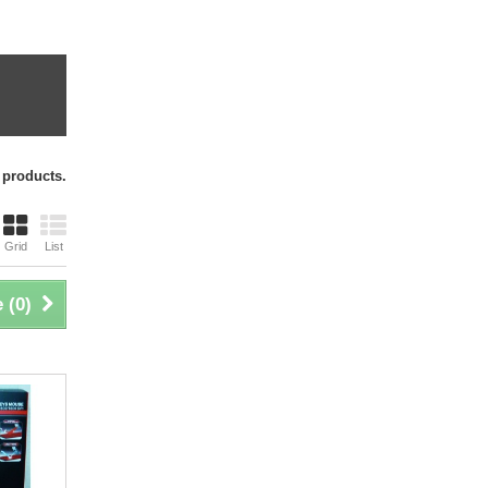
 products.
Grid
List
 (
0
)