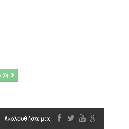
 (
0
)
Aκολουθήστε μας