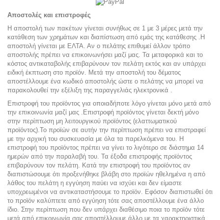
Αποστολές και επιστροφές
H αποστολή
των πακέτων γίνεται συνήθως σε 1 με 3 μέρες μετά την
κατάθεση των χρημάτων και διαπίστωση από εμάς της κατάθεσης .Η
αποστολή γίνεται με ΕΛΤΑ. Αν ο πελάτης επιθυμεί άλλον τρόπο
αποστολής πρέπει να επικοινωνήσει μαζί μας. Τα μεταφορικά και το
κόστος αντικαταβολής επιβαρύνουν τον πελάτη εκτός και αν υπάρχει
ειδική έκπτωση στο προϊόν. Μετά την αποστολή του δέματος
αποστέλλουμε ένα κωδικό αποστολής ώστε ο πελάτης να μπορεί να
παρακολουθεί την εξέλιξη της παραγγελιάς ηλεκτρονικά .
Επιστροφή του προϊόντος για οποιαδήποτε λόγο γίνεται μόνο μετά από
την επικοινωνία μαζί μας .
Επιστροφή προϊόντος γίνεται δεκτή μόνο
στην περίπτωση μη λειτουργικού προϊόντος (ελαττωματικού
προϊόντος).Το προϊών σε αυτήν την περίπτωση πρέπει να επιστραφεί
με την αρχική του συσκευασία με όλα τα παρελκόμενα του. Η
επιστροφή του προϊόντος πρέπει να γίνει το λιγότερο σε διάστημα 14
ημερών από την παραλαβή του. Τα έξοδα επιστροφής προϊόντος
επιβαρύνουν τον πελάτη. Κατά την επιστροφή του προϊόντος αν
διαπιστώσουμε ότι προξενήθηκε βλάβη στο προϊών ηθελημένα η από
λάθος του πελάτη η εγγύηση παύει να ισχύει και δεν είμαστε
υποχρεωμένοι να αντικαταστήσουμε το προϊόν. Εφόσον διαπιστωθεί ότι
το προϊόν καλύπτετε από εγγύηση τότε σας αποστέλλουμε ένα άλλο
ίδιο. Στην περίπτωση που δεν υπάρχει διαθέσιμο ποια το προϊόν τότε
μετά από επικοινωνία σας αποστέλλουμε άλλο με τα χαρακτηριστικά